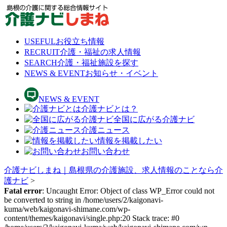
Skip
to
content
USEFUL
お役立ち情報
RECRUIT
介護・福祉の求人情報
SEARCH
介護・福祉施設を探す
NEWS & EVENT
お知らせ・イベント
NEWS & EVENT
介護ナビとは？
全国に広がる介護ナビ
介護ニュース
情報を掲載したい
お問い合わせ
介護ナビしまね｜島根県の介護施設、求人情報のことなら介
護ナビ
>
Fatal error
: Uncaught Error: Object of class WP_Error could not
be converted to string in /home/users/2/kaigonavi-
kuma/web/kaigonavi-shimane.com/wp-
content/themes/kaigonavi/single.php:20 Stack trace: #0