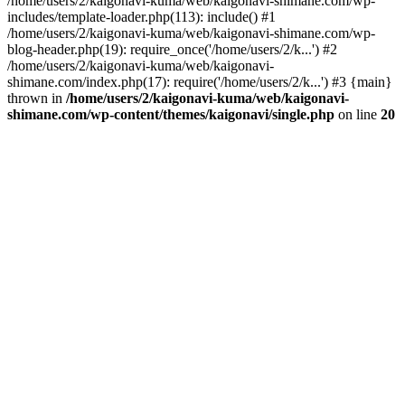
/home/users/2/kaigonavi-kuma/web/kaigonavi-shimane.com/wp-
includes/template-loader.php(113): include() #1
/home/users/2/kaigonavi-kuma/web/kaigonavi-shimane.com/wp-
blog-header.php(19): require_once('/home/users/2/k...') #2
/home/users/2/kaigonavi-kuma/web/kaigonavi-
shimane.com/index.php(17): require('/home/users/2/k...') #3 {main}
thrown in
/home/users/2/kaigonavi-kuma/web/kaigonavi-
shimane.com/wp-content/themes/kaigonavi/single.php
on line
20