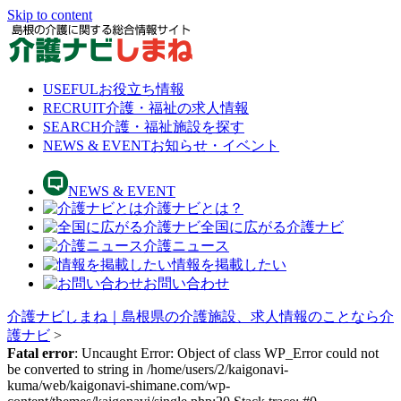
Skip to content
USEFUL
お役立ち情報
RECRUIT
介護・福祉の求人情報
SEARCH
介護・福祉施設を探す
NEWS & EVENT
お知らせ・イベント
NEWS & EVENT
介護ナビとは？
全国に広がる介護ナビ
介護ニュース
情報を掲載したい
お問い合わせ
介護ナビしまね｜島根県の介護施設、求人情報のことなら介
護ナビ
>
Fatal error
: Uncaught Error: Object of class WP_Error could not
be converted to string in /home/users/2/kaigonavi-
kuma/web/kaigonavi-shimane.com/wp-