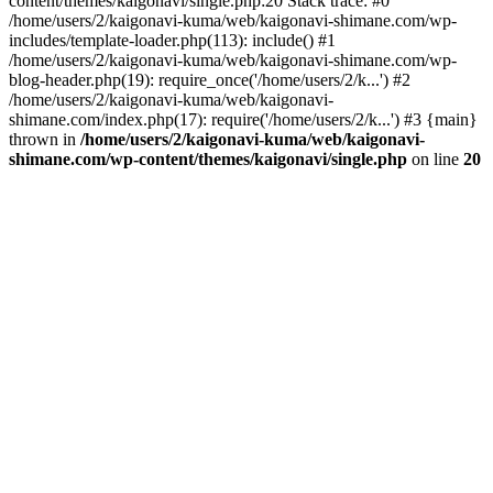
content/themes/kaigonavi/single.php:20 Stack trace: #0
/home/users/2/kaigonavi-kuma/web/kaigonavi-shimane.com/wp-
includes/template-loader.php(113): include() #1
/home/users/2/kaigonavi-kuma/web/kaigonavi-shimane.com/wp-
blog-header.php(19): require_once('/home/users/2/k...') #2
/home/users/2/kaigonavi-kuma/web/kaigonavi-
shimane.com/index.php(17): require('/home/users/2/k...') #3 {main}
thrown in
/home/users/2/kaigonavi-kuma/web/kaigonavi-
shimane.com/wp-content/themes/kaigonavi/single.php
on line
20