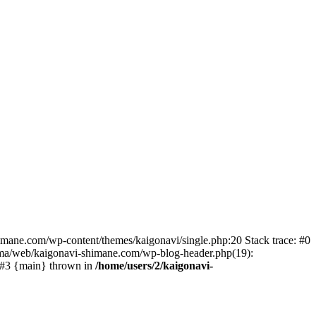
himane.com/wp-content/themes/kaigonavi/single.php:20 Stack trace: #0
uma/web/kaigonavi-shimane.com/wp-blog-header.php(19):
) #3 {main} thrown in
/home/users/2/kaigonavi-