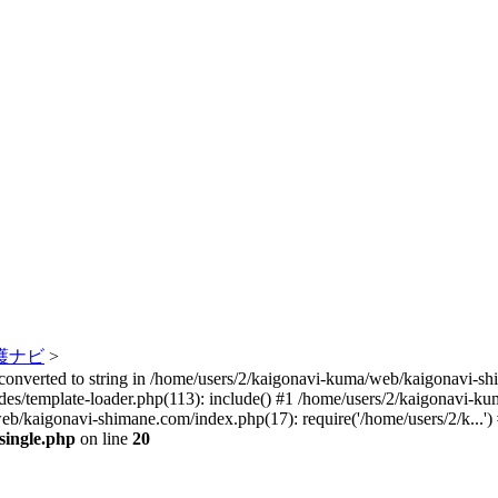
護ナビ
>
 converted to string in /home/users/2/kaigonavi-kuma/web/kaigonavi-s
es/template-loader.php(113): include() #1 /home/users/2/kaigonavi-k
web/kaigonavi-shimane.com/index.php(17): require('/home/users/2/k...'
single.php
on line
20