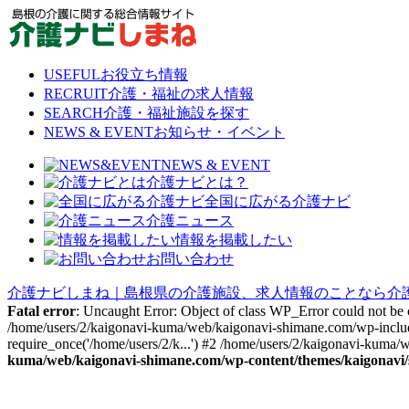
Skip
to
content
USEFUL
お役立ち情報
RECRUIT
介護・福祉の求人情報
SEARCH
介護・福祉施設を探す
NEWS & EVENT
お知らせ・イベント
NEWS & EVENT
介護ナビとは？
全国に広がる介護ナビ
介護ニュース
情報を掲載したい
お問い合わせ
介護ナビしまね｜島根県の介護施設、求人情報のことなら介
Fatal error
: Uncaught Error: Object of class WP_Error could not be
/home/users/2/kaigonavi-kuma/web/kaigonavi-shimane.com/wp-includ
require_once('/home/users/2/k...') #2 /home/users/2/kaigonavi-kuma/
kuma/web/kaigonavi-shimane.com/wp-content/themes/kaigonavi/